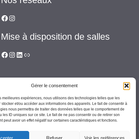
Facebook
Instagram
Mise à disposition de salles
Facebook
Instagram
LinkedIn
Lien
Gérer le consentement
les meilleures expériences, nous utilisons des technologies telles que les
 stocker et/ou accéder aux informations des appareils. Le fait de consentir à
gies nous permettra de traiter des données telles que le comportement de
 les ID uniques sur ce site. Le fait de ne pas consentir ou de retirer son
 peut avoir un effet négatif sur certaines caractéristiques et fonctions.
cepter
Refuser
Voir les préférences