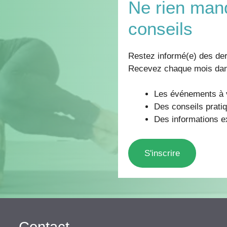
Ne rien man
conseils
Restez informé(e) des der
Recevez chaque mois dans
Les événements à v
Des conseils pratiq
Des informations ex
S'inscrire
Contact