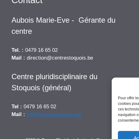
Aubois Marie-Eve - Gérante du
centre
Tel. :
0479 16 65 02
Mail :
direction@centrestoquois.be
Centre pluridisciplinaire du
Stoquois (général)
Pour offrir 
cookies pour
Tel :
0479 16 65 02
ces technolo
Mail :
info@centrestoquois.be
navigation ou
consentement
Ac