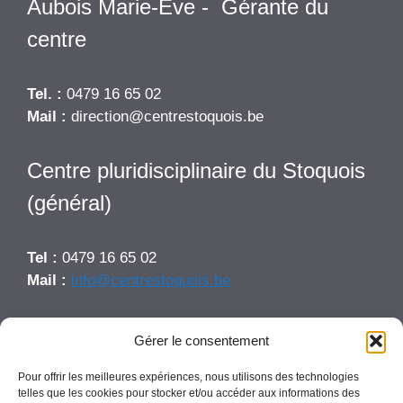
Aubois Marie-Eve - Gérante du
centre
Tel. :
0479 16 65 02
Mail :
direction@centrestoquois.be
Centre pluridisciplinaire du Stoquois
(général)
Tel :
0479 16 65 02
Mail :
info@centrestoquois.be
Nos réseaux
Gérer le consentement
Pour offrir les meilleures expériences, nous utilisons des technologies
Facebook
Instagram
telles que les cookies pour stocker et/ou accéder aux informations des